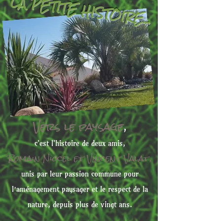
LA PETITE HISTOIRE...
Vers le paysage
,
c'est l'histoire de deux amis,
Romain Niocel et Vincent Valat
,
unis par leur p
assion commune pour
l’aménagement paysager et le
respect de la
nature, depuis plus de vingt ans.