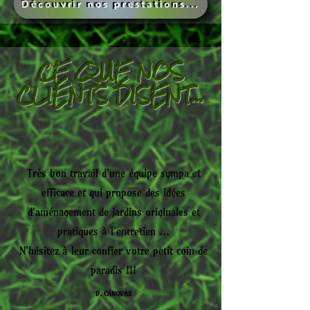
Découvrir nos prestations...
CE QUE NOS
CLIENTS DISENT...
Très bon travail d'une équipe sympa et
efficace et qui propose des idées
d'aménagement de jardins originales et
pratiques à l'entretien ...
N'hésitez à leur confier votre petit coin de
paradis !!!
D. CANOVAS