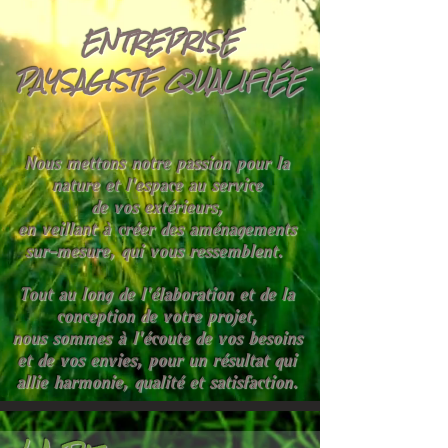
ENTREPRISE
PAYSAGISTE QUALIFIÉE
Nous mettons notre passion pour la
nature et l'espace au service
de vos extérieurs,
en veillant à créer des aménagements
sur-mesure, qui vous ressemblent.
Tout au long de l'élaboration et de la
conception de votre projet,
nous sommes à l'écoute de vos besoins
et de vos envies, pour un résultat qui
allie harmonie, qualité et satisfaction.