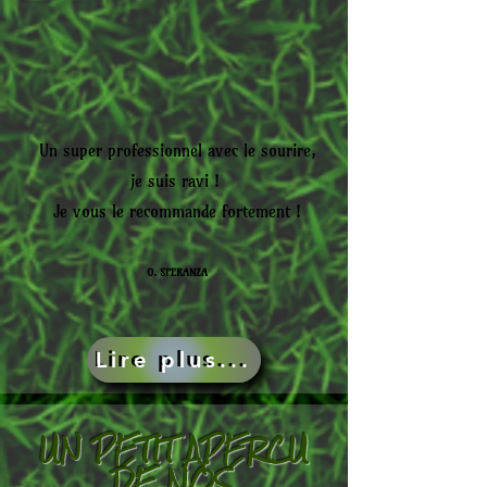
Un super professionnel avec le sourire,
je suis ravi !
Je vous le recommande fortement !
O. SPERANZA
Lire plus...
UN PETIT APERCU
DE NOS